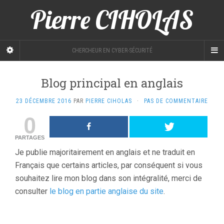
Pierre CIHOLAS
CHERCHEUR EN CYBER-SÉCURITÉ
Blog principal en anglais
23 DÉCEMBRE 2016
PAR
PIERRE CIHOLAS
·
PAS DE COMMENTAIRE
0
PARTAGES
Je publie majoritairement en anglais et ne traduit en
Français
que certains articles, par conséquent si vous
souhaitez lire mon blog dans son intégralité, merci de
consulter
le blog en partie anglaise du site
.